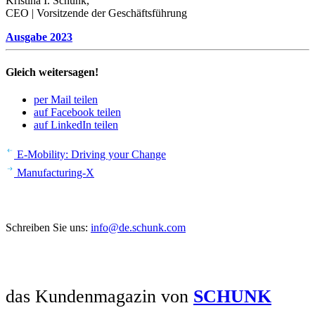
Kris­tina I. Schunk,
CEO | Vorsit­zende der Geschäfts­füh­rung
Ausgabe 2023
Gleich weitersagen!
per Mail teilen
auf Facebook teilen
auf LinkedIn teilen
Beitrags-
Vorheriger
E‑Mobility: Driving your Change
Artikel
Nächster
Navigation
Manufacturing‑X
Artikel
Sie haben Anregungen oder Fragen?
Schreiben Sie uns:
info@de.schunk.com
das Kundenmagazin von
SCHUNK