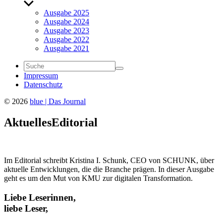
Untermenü
anzeigen
Ausgabe 2025
Ausgabe 2024
Ausgabe 2023
Ausgabe 2022
Ausgabe 2021
Impressum
Daten­schutz
© 2026
blue | Das Journal
Aktu­elles
Edito­rial
Im Edito­rial schreibt Kris­tina I. Schunk, CEO von SCHUNK, über
aktu­elle Entwick­lungen, die die Branche prägen. In dieser Ausgabe
geht es um den Mut von KMU zur digi­talen Trans­for­ma­tion.
Liebe Lese­rinnen,
liebe Leser,