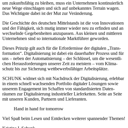
um zukunfts­fähig zu bleiben, muss ein Unter­nehmen konti­nu­ier­lich
neue Wege ein­schlagen und sich auf unbe­kanntes Terrain wagen.
Das Wich­tigste dabei ist der Mut zur Verän­de­rung.
Die Geschichte des deut­schen Mittel­stands ist die von Inno­va­tionen
und der Fähig­keit, sich mutig immer wieder neu zu erfinden und an
wech­selnde Gege­ben­heiten anzu­passen. Aus kleinen und mitt­leren
Unter­nehmen sind so inter­na­tio­nale Markt­führer geworden.
Dieses Prinzip gilt auch für die Erfor­der­nisse der digi­talen „Trans­
for­ma­tion“. Digi­ta­li­sie­rung ist dabei ein dauer­hafter Prozess und für
uns – neben der Auto­ma­ti­sie­rung – der Schlüssel, um die wesent­li­
chen Heraus­for­de­rungen unserer Zeit zu meis­tern – vom Klima­
schutz bis zur Siche­rung wett­be­werbs­fä­higer Arbeits­plätze.
SCHUNK widmet sich mit Nach­druck der Digi­ta­li­sie­rung, erlebbar
in einem schnell wach­senden Port­folio digi­taler Lösungen sowie
unserem Enga­ge­ment im Schaffen von stan­dar­di­sierten Daten­
räumen zur Digi­ta­li­sie­rung indus­tri­eller Liefer­ketten. Seite an Seite
mit unseren Kunden, Part­nern und Liefe­ranten.
Hand in hand for tomorrow
Viel Spaß beim Lesen und Entde­cken weiterer span­nender Themen!