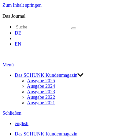
Zum Inhalt springen
blue
|
Das Journal
Das
Journal
DE
|
EN
Menü
Das SCHUNK Kunden­magazin
Ausgabe 2025
Ausgabe 2024
Ausgabe 2023
Ausgabe 2022
Ausgabe 2021
Schließen
english
Das SCHUNK Kunden­magazin