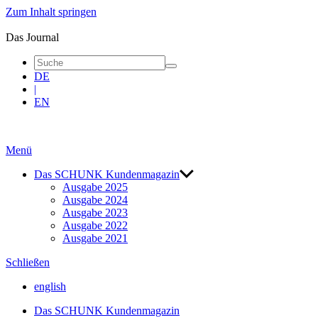
Zum Inhalt springen
blue
|
Das Journal
Das
Journal
DE
|
EN
Menü
Das SCHUNK Kunden­magazin
Ausgabe 2025
Ausgabe 2024
Ausgabe 2023
Ausgabe 2022
Ausgabe 2021
Schließen
english
Das SCHUNK Kunden­magazin