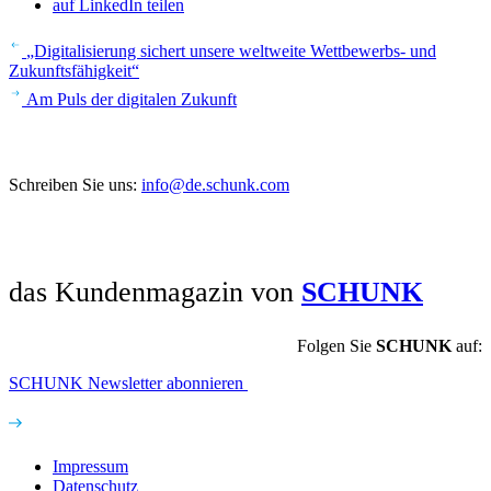
auf LinkedIn teilen
Beitrags-
Vorheriger
„Digi­ta­li­sie­rung sichert unsere welt­weite Wett­be­werbs- und
Artikel
Navigation
Zukunfts­fä­hig­keit“
Nächster
Am Puls der digi­talen Zukunft
Artikel
Sie haben Anregungen oder Fragen?
Schreiben Sie uns:
info@de.schunk.com
das Kundenmagazin von
SCHUNK
Folgen Sie
SCHUNK
auf:
SCHUNK Newsletter abonnieren
Impressum
Daten­schutz