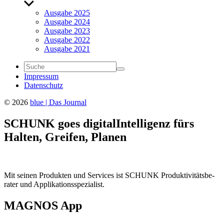
Untermenü
anzeigen
Ausgabe 2025
Ausgabe 2024
Ausgabe 2023
Ausgabe 2022
Ausgabe 2021
Impressum
Daten­schutz
© 2026
blue | Das Journal
SCHUNK goes digital
Intel­li­genz fürs
Halten, Greifen, Planen
Mit seinen Produkten und Services ist SCHUNK Produk­ti­vi­täts­be­
rater und Appli­ka­ti­ons­spe­zia­list.
MAGNOS App