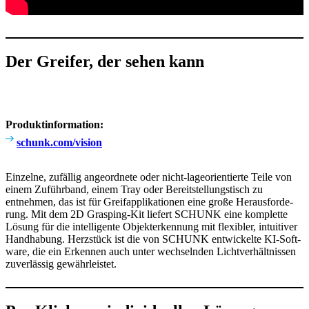
Der Greifer, der sehen kann
Produkt­in­for­ma­tion:
schunk.com/vision
Einzelne, zufällig ange­ord­nete oder nicht-lage­ori­en­tierte Teile von
einem Zuführ­band, einem Tray oder Bereit­stel­lungs­tisch zu
entnehmen, das ist für Grei­f­ap­pli­ka­tionen eine große Heraus­for­de­
rung. Mit dem 2D Gras­ping-Kit liefert SCHUNK eine komplette
Lösung für die intel­li­gente Objekt­er­ken­nung mit flexi­bler, intui­tiver
Hand­ha­bung. Herz­stück ist die von SCHUNK entwi­ckelte KI-Soft­
ware, die ein Erkennen auch unter wech­selnden Licht­ver­hält­nissen
zuver­lässig gewähr­leistet.