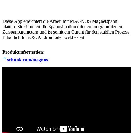
Diese App erleich­tert die Arbeit mit MAGNOS Magnet­spann­
platten. Sie simu­liert die Spann­si­tua­tion mit den program­mierten
Zerspan­pa­ra­me­tern und ist somit ein Garant für den stabilen Prozess.
Erhält­lich für iOS, Android oder webba­siert.
Produkt­in­for­ma­tion:
schunk.com/magnos