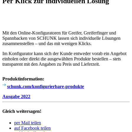
Per Klick zur indi­vi­du­ellen Lösung
Mit den Online-Konfi­gu­ra­toren für Greifer, Grei­fer­finger und
Spann­ba­cken von SCHUNK lassen sich indi­vi­du­elle Lösungen
zusam­men­stellen – und das mit wenigen Klicks.
Im Konfi­gu­rator kann sich der Kunde entweder vorab ein Angebot
einholen oder direkt die ausge­wählten Produkte bestellen – stets
trans­pa­rent mit den Angaben zu Preis und Liefer­zeit.
Produkt­in­for­ma­tion:
schunk.com/konfigurierbare-produkte
Ausgabe 2022
Gleich weitersagen!
per Mail teilen
auf Facebook teilen