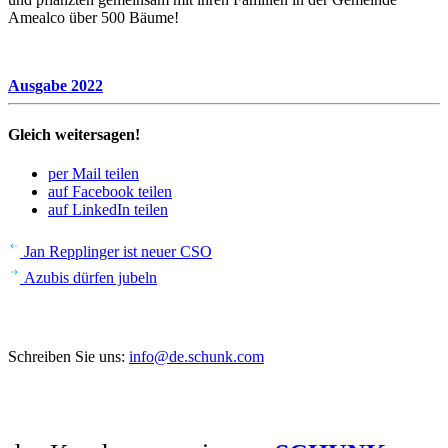
Amealco über 500 Bäume!
Ausgabe 2022
Gleich weitersagen!
per Mail teilen
auf Facebook teilen
auf LinkedIn teilen
Beitrags-
Vorheriger
Jan Repp­linger ist neuer CSO
Artikel
Nächster
Navigation
Azubis dürfen jubeln
Artikel
Sie haben Anregungen oder Fragen?
Schreiben Sie uns:
info@de.schunk.com