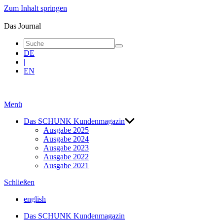
Zum Inhalt springen
blue
|
Das Journal
Das
Journal
DE
|
EN
Menü
Das SCHUNK Kunden­magazin
Ausgabe 2025
Ausgabe 2024
Ausgabe 2023
Ausgabe 2022
Ausgabe 2021
Schließen
english
Das SCHUNK Kunden­magazin