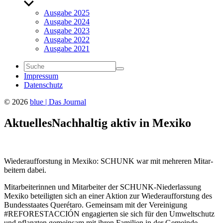
Untermenü
anzeigen
Ausgabe 2025
Ausgabe 2024
Ausgabe 2023
Ausgabe 2022
Ausgabe 2021
Impressum
Daten­schutz
© 2026
blue | Das Journal
Aktu­elles
Nach­haltig aktiv in Mexiko
Wieder­auf­fors­tung in Mexiko: SCHUNK war mit mehreren Mitar­
bei­tern dabei.
Mitar­bei­te­rinnen und Mitar­beiter der SCHUNK-Nieder­las­sung
Mexiko betei­ligten sich an einer Aktion zur Wieder­auf­fors­tung des
Bundes­staates Queré­taro. Gemeinsam mit der Verei­ni­gung
#REFORESTACCIÓN enga­gierten sie sich für den Umwelt­schutz
und pflanzten gemeinsam mit ihren Fami­lien in der Gemeinde